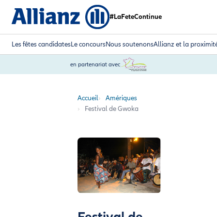
#LaFeteContinue
Les fêtes candidates
Le concours
Nous soutenons
Allianz et la proximit
en partenariat avec
Accueil
Amériques
Festival de Gwoka
Festival de