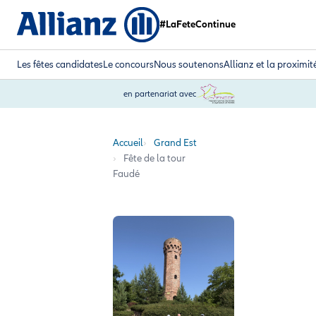
#LaFeteContinue
Les fêtes candidates
Le concours
Nous soutenons
Allianz et la proximit
en partenariat avec
Accueil
Grand Est
Fête de la tour
Faudé