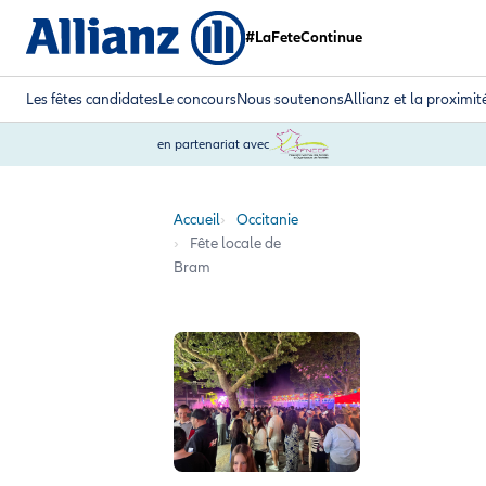
#LaFeteContinue
Les fêtes candidates
Le concours
Nous soutenons
Allianz et la proximit
en partenariat avec
Accueil
Occitanie
Fête locale de
Bram