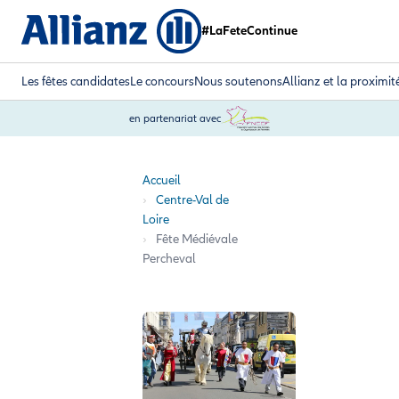
#LaFeteContinue
Les fêtes candidates
Le concours
Nous soutenons
Allianz et la proximit
en partenariat avec
Accueil
Centre-Val de
Loire
Fête Médiévale
Percheval