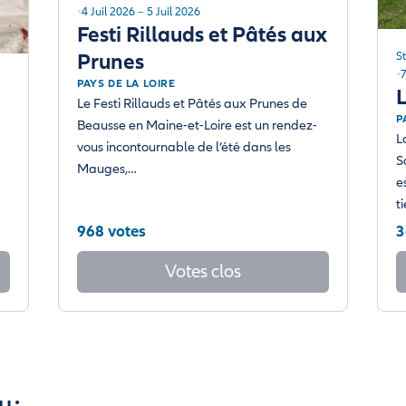
4 Juil 2026 – 5 Juil 2026
Festi Rillauds et Pâtés aux
Prunes
S
7
PAYS DE LA LOIRE
L
Le Festi Rillauds et Pâtés aux Prunes de
P
Beausse en Maine-et-Loire est un rendez-
L
vous incontournable de l’été dans les
S
Mauges,…
e
t
968 votes
3
Votes clos