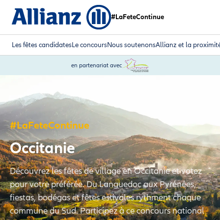
#LaFeteContinue
Les fêtes candidates
Le concours
Nous soutenons
Allianz et la proximit
en partenariat avec
#LaFeteContinue
Occitanie
Découvrez les fêtes de village en Occitanie et votez
pour votre préférée. Du Languedoc aux Pyrénées,
fiestas, bodégas et fêtes estivales rythment chaque
commune du Sud. Participez à ce concours national