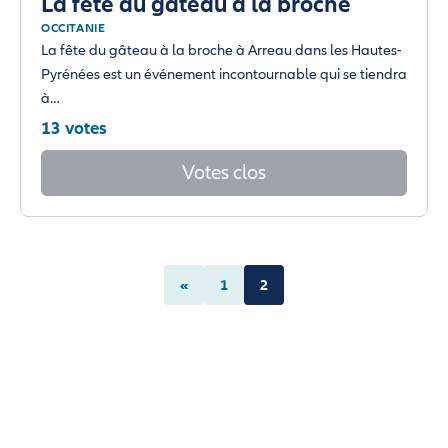
La fête du gateau à la broche
OCCITANIE
La fête du gâteau à la broche à Arreau dans les Hautes-
Pyrénées est un événement incontournable qui se tiendra
à…
13 votes
Votes clos
«
1
2