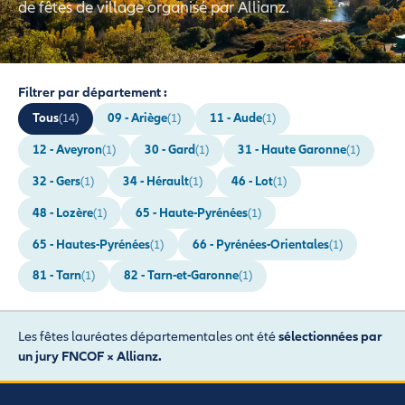
de fêtes de village organisé par Allianz.
Filtrer par département :
Tous
09 - Ariège
11 - Aude
(14)
(1)
(1)
12 - Aveyron
30 - Gard
31 - Haute Garonne
(1)
(1)
(1)
32 - Gers
34 - Hérault
46 - Lot
(1)
(1)
(1)
48 - Lozère
65 - Haute-Pyrénées
(1)
(1)
65 - Hautes-Pyrénées
66 - Pyrénées-Orientales
(1)
(1)
81 - Tarn
82 - Tarn-et-Garonne
(1)
(1)
Les fêtes lauréates départementales ont été
sélectionnées par
un jury FNCOF × Allianz.