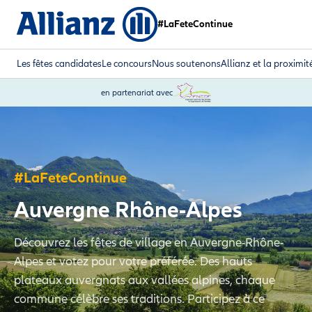
#LaFeteContinue
Les fêtes candidates
Le concours
Nous soutenons
Allianz et la proximit
en partenariat avec
#LaFeteContinue
Auvergne Rhône-Alpes
Découvrez les fêtes de village en Auvergne-Rhône-
Alpes et votez pour votre préférée. Des hauts
plateaux auvergnats aux vallées alpines, chaque
commune célèbre ses traditions. Participez à ce