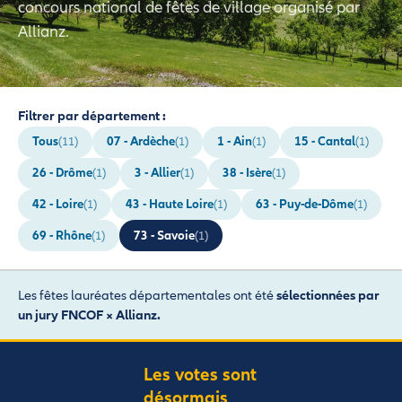
concours national de fêtes de village organisé par
Allianz.
Filtrer par département :
Tous
07 - Ardèche
1 - Ain
15 - Cantal
(11)
(1)
(1)
(1)
26 - Drôme
3 - Allier
38 - Isère
(1)
(1)
(1)
42 - Loire
43 - Haute Loire
63 - Puy-de-Dôme
(1)
(1)
(1)
69 - Rhône
73 - Savoie
(1)
(1)
Les fêtes lauréates départementales ont été
sélectionnées par
un jury FNCOF × Allianz.
Les votes sont
désormais