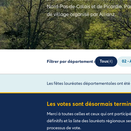
Nord-Pas-de-Calais et de Picardie. Par
de village organisé par Allianz.
Filtrer par département :
Tous
02 - 
(4)
Les fêtes lauréates départementales ont été
Les votes sont désormais termin
Merci à toutes celles et ceux qui ont particip
définitifs et la liste des lauréats régionaux s
processus de vote.