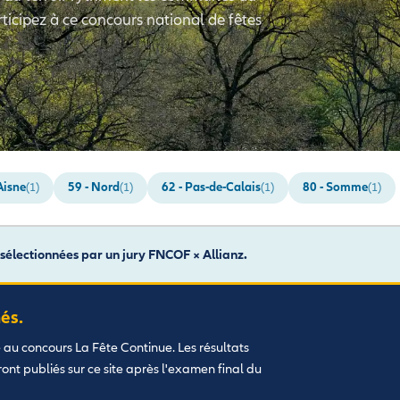
ticipez à ce concours national de fêtes
Aisne
59 - Nord
62 - Pas-de-Calais
80 - Somme
(1)
(1)
(1)
(1)
sélectionnées par un jury FNCOF × Allianz.
és.
é au concours La Fête Continue. Les résultats
eront publiés sur ce site après l'examen final du