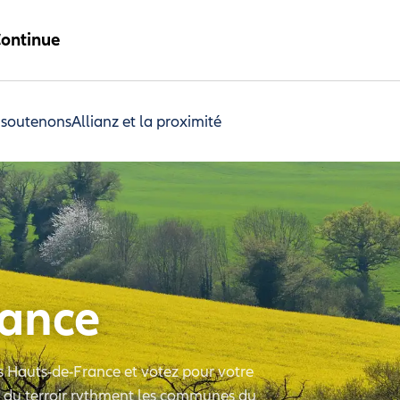
ontinue
 soutenons
Allianz et la proximité
rance
es Hauts-de-France et votez pour votre
s du terroir rythment les communes du