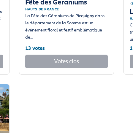
Fête des Geraniums
3
HAUTS DE FRANCE
6e
La Fête des Géraniums de Picquigny dans
:
H
le département de la Somme est un
C
événement floral et festif emblématique
t
de…
u
13 votes
1
Votes clos