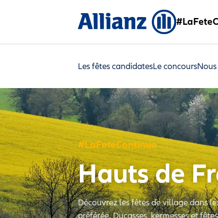
#LaFeteC
Les fêtes candidates
Le concours
Nous
#LaFeteContinue
Hauts de F
Découvrez les fêtes de village dans l
préférée. Ducasses, kermesses et fête