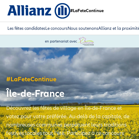
#LaFeteContinue
Les fêtes candidates
Le concours
Nous soutenons
Allianz et la proximit
en partenariat avec
#LaFeteContinue
Île-de-France
Découvrez les fêtes de village en Île-de-France et
votez pour votre préférée. Au-delà de la capitale, de
nombreuses communes perpétuent leurs traditions
festives locales tout l'été. Participez à ce concours