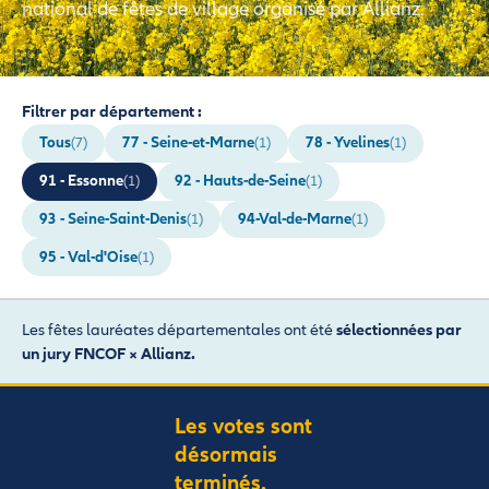
national de fêtes de village organisé par Allianz.
Filtrer par département :
Tous
77 - Seine-et-Marne
78 - Yvelines
(7)
(1)
(1)
91 - Essonne
92 - Hauts-de-Seine
(1)
(1)
93 - Seine-Saint-Denis
94-Val-de-Marne
(1)
(1)
95 - Val-d'Oise
(1)
Les fêtes lauréates départementales ont été
sélectionnées par
un jury FNCOF × Allianz.
Les votes sont
désormais
terminés.