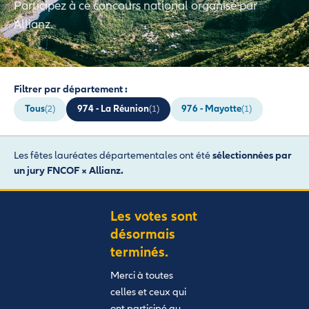
Participez à ce concours national organisé par
Allianz.
Filtrer par département :
Tous
974 - La Réunion
976 - Mayotte
(2)
(1)
(1)
Les fêtes lauréates départementales ont été
sélectionnées par
un jury FNCOF × Allianz.
Les votes sont
désormais
terminés.
Merci à toutes
celles et ceux qui
ont participé au