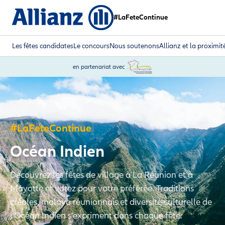
#LaFeteContinue
Les fêtes candidates
Le concours
Nous soutenons
Allianz et la proximit
en partenariat avec
#LaFeteContinue
Océan Indien
Découvrez les fêtes de village à La Réunion et à
Mayotte et votez pour votre préférée. Traditions
créoles, maloya réunionnais et diversité culturelle de
l'Océan Indien s'expriment dans chaque fête.