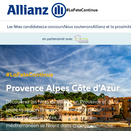
#LaFeteContinue
Les fêtes candidates
Le concours
Nous soutenons
Allianz et la proximit
en partenariat avec
#LaFeteContinue
Provence Alpes Côte d'Azur
Découvrez les fêtes de village en Provence et dans
toute la région Provence-Alpes-Côte d'Azur.
Traditions provençales, Alpes et littoral
méditerranéen se fêtent dans chaque commune.