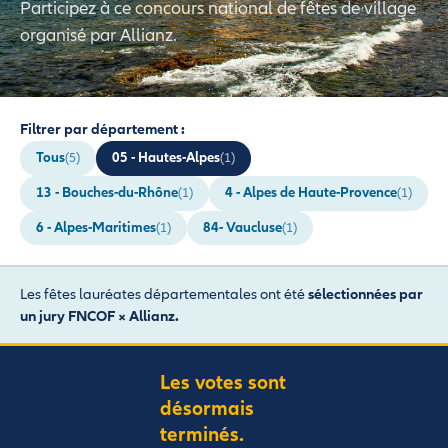
Participez à ce concours national de fêtes de village
organisé par Allianz.
Filtrer par département :
Tous
05 - Hautes-Alpes
(5)
(1)
13 - Bouches-du-Rhône
4 - Alpes de Haute-Provence
(1)
(1)
6 - Alpes-Maritimes
84- Vaucluse
(1)
(1)
Les fêtes lauréates départementales ont été
sélectionnées par
un jury FNCOF × Allianz.
Les votes sont
désormais
terminés.