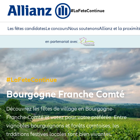
#LaFeteContinue
Les fêtes candidates
Le concours
Nous soutenons
Allianz et la proximit
en partenariat avec
#LaFeteContinue
Bourgogne Franche Comté
Découvrez les fêtes de village en Bourgogne-
Franche-Comté et votez pour votre préférée. Entre
vignobles bourguignons et forêts comtoises, les
traditions festives locales sont bien vivantes.