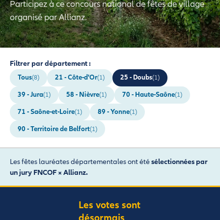
Participez à ce concours national de fêtes de village
organisé par Allianz.
Filtrer par département :
Tous
21 - Côte-d'Or
25 - Doubs
(8)
(1)
(1)
39 - Jura
58 - Nièvre
70 - Haute-Saône
(1)
(1)
(1)
71 - Saône-et-Loire
89 - Yonne
(1)
(1)
90 - Territoire de Belfort
(1)
Les fêtes lauréates départementales ont été
sélectionnées par
un jury FNCOF × Allianz.
Les votes sont
désormais