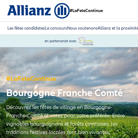
#LaFeteContinue
Les fêtes candidates
Le concours
Nous soutenons
Allianz et la proximit
en partenariat avec
#LaFeteContinue
Bourgogne Franche Comté
Découvrez les fêtes de village en Bourgogne-
Franche-Comté et votez pour votre préférée. Entre
vignobles bourguignons et forêts comtoises, les
traditions festives locales sont bien vivantes.