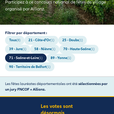
Participez à ce concours national de fêtes de village
organisé par Allianz.
Filtrer par département :
Tous
21 - Côte-d'Or
25 - Doubs
(8)
(1)
(1)
39 - Jura
58 - Nièvre
70 - Haute-Saône
(1)
(1)
(1)
71 - Saône-et-Loire
89 - Yonne
(1)
(1)
90 - Territoire de Belfort
(1)
Les fêtes lauréates départementales ont été
sélectionnées par
un jury FNCOF × Allianz.
Les votes sont
désormais