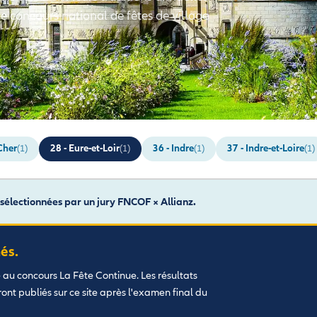
 concours national de fêtes de village
Cher
28 - Eure-et-Loir
36 - Indre
37 - Indre-et-Loire
(1)
(1)
(1)
(1)
sélectionnées par un jury FNCOF × Allianz.
és.
é au concours La Fête Continue. Les résultats
eront publiés sur ce site après l'examen final du