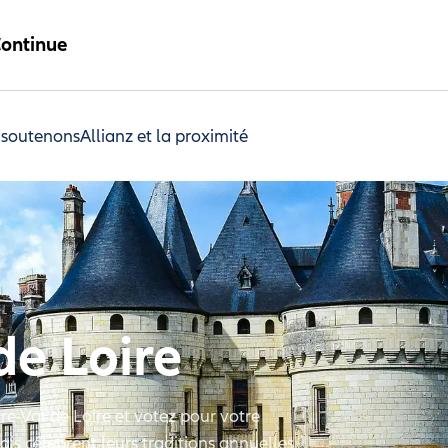
ontinue
 soutenons
Allianz et la proximité
de Loire
re-Val de Loire et votez pour votre
is célèbrent leurs traditions annuelles