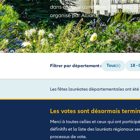
dans chaque commune. Participez à ce
organisé par Allianz.
Filtrer par département :
Tous
18 - 
(6)
Les fêtes lauréates départementales ont été
Les votes sont désormais termin
Merci à toutes celles et ceux qui ont particip
définitifs et la liste des lauréats régionaux s
processus de vote.