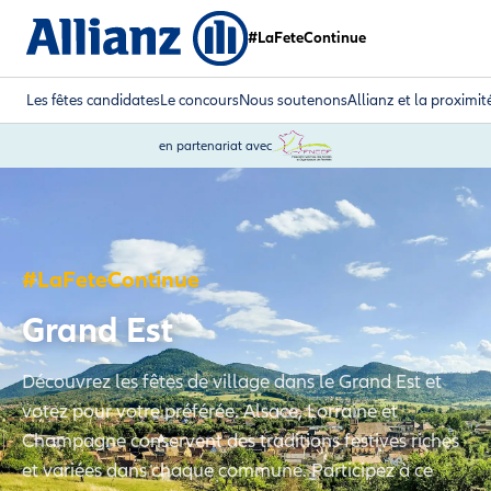
#LaFeteContinue
Les fêtes candidates
Le concours
Nous soutenons
Allianz et la proximit
en partenariat avec
#LaFeteContinue
Grand Est
Découvrez les fêtes de village dans le Grand Est et
votez pour votre préférée. Alsace, Lorraine et
Champagne conservent des traditions festives riches
et variées dans chaque commune. Participez à ce