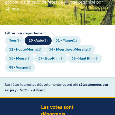
concours national de fêtes de village organisé par
Allianz.
Filtrer par département :
Tous
10 - Aube
51 - Marne
(8)
(1)
(1)
52 - Haute-Marne
54 - Meurthe-et-Moselle
(1)
(1)
55 - Meuse
67 - Bas-Rhin
68 - Haut Rhin
(1)
(1)
(1)
88 - Vosges
(1)
Les fêtes lauréates départementales ont été
sélectionnées par
un jury FNCOF × Allianz.
Les votes sont
désormais