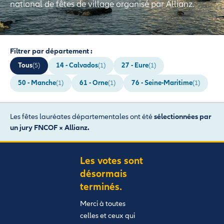
national de fêtes de village organisé par Allianz.
Filtrer par département :
Tous
14 - Calvados
27 - Eure
(5)
(1)
(1)
50 - Manche
61 - Orne
76 - Seine-Maritime
(1)
(1)
(1)
Les fêtes lauréates départementales ont été
sélectionnées par
un jury FNCOF × Allianz.
Les votes sont
désormais
terminés.
Merci à toutes
celles et ceux qui