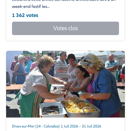
week-end festif les…
1 362 votes
Votes clos
Dives-sur-Mer (14 - Calvados)
1 Juil 2026 – 31 Juil 2026