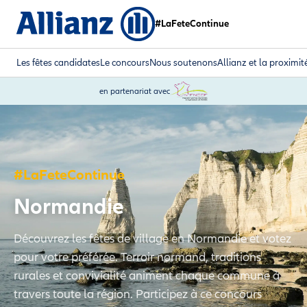
#LaFeteContinue
Les fêtes candidates
Le concours
Nous soutenons
Allianz et la proximit
en partenariat avec
#LaFeteContinue
Normandie
Découvrez les fêtes de village en Normandie et votez
pour votre préférée. Terroir normand, traditions
rurales et convivialité animent chaque commune à
travers toute la région. Participez à ce concours