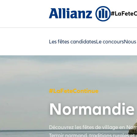
#LaFeteC
Les fêtes candidates
Le concours
Nous
#LaFeteContinue
Normandie
Découvrez les fêtes de village en Nor
Terroir normand, traditions rurales 