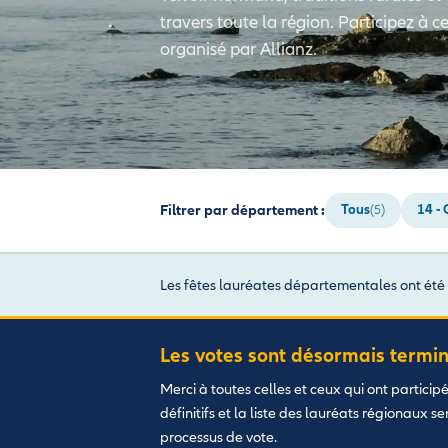
travers toute la région. Participez à c
organisé par Allianz.
Filtrer par département :
Tous
14 -
(5)
Les fêtes lauréates départementales ont été
Les votes sont désormais termin
Merci à toutes celles et ceux qui ont particip
définitifs et la liste des lauréats régionaux s
processus de vote.