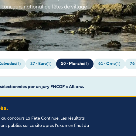
e concours national de fêtes de village
 Calvados
27 - Eure
50 - Manche
61 - Orne
76 
(1)
(1)
(1)
(1)
sélectionnées par un jury FNCOF × Allianz.
és.
é au concours La Fête Continue. Les résultats
eront publiés sur ce site après l'examen final du