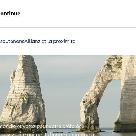
ontinue
 soutenons
Allianz et la proximité
mandie et votez pour votre préférée.
et convivialité animent chaque commune à