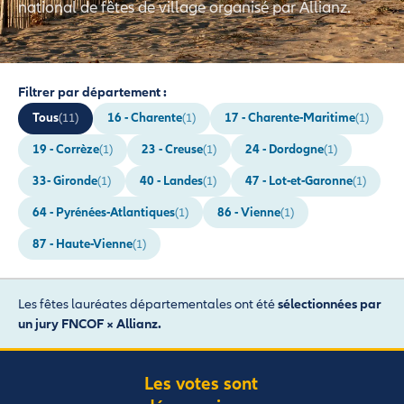
national de fêtes de village organisé par Allianz.
Filtrer par département :
Tous
16 - Charente
17 - Charente-Maritime
(11)
(1)
(1)
19 - Corrèze
23 - Creuse
24 - Dordogne
(1)
(1)
(1)
33- Gironde
40 - Landes
47 - Lot-et-Garonne
(1)
(1)
(1)
64 - Pyrénées-Atlantiques
86 - Vienne
(1)
(1)
87 - Haute-Vienne
(1)
Les fêtes lauréates départementales ont été
sélectionnées par
un jury FNCOF × Allianz.
Les votes sont