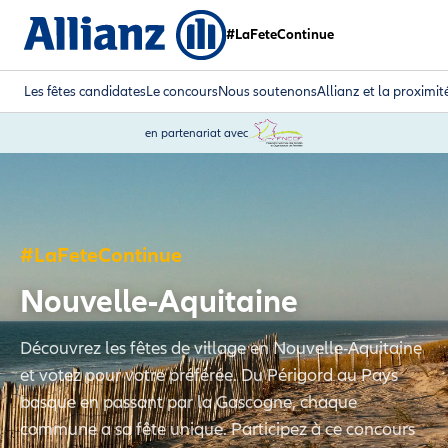
#LaFeteContinue
Les fêtes candidates
Le concours
Nous soutenons
Allianz et la proximit
en partenariat avec
#LaFeteContinue
Nouvelle-Aquitaine
Découvrez les fêtes de village en Nouvelle-Aquitaine
et votez pour votre préférée. Du Périgord au Pays
basque en passant par la Gascogne, chaque
commune a sa fête unique. Participez à ce concours