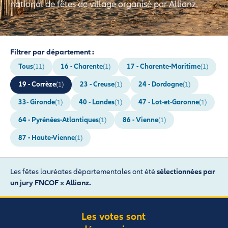
national de fêtes de village organisé par Allianz.
Filtrer par département :
Tous
16 - Charente
17 - Charente-Maritime
(11)
(1)
(1)
19 - Corrèze
23 - Creuse
24 - Dordogne
(1)
(1)
(1)
33- Gironde
40 - Landes
47 - Lot-et-Garonne
(1)
(1)
(1)
64 - Pyrénées-Atlantiques
86 - Vienne
(1)
(1)
87 - Haute-Vienne
(1)
Les fêtes lauréates départementales ont été
sélectionnées par
un jury FNCOF × Allianz.
Les votes sont