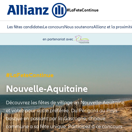
#LaFeteContinue
Les fêtes candidates
Le concours
Nous soutenons
Allianz et la proximit
en partenariat avec
#LaFeteContinue
Nouvelle-Aquitaine
Découvrez les fêtes de village en Nouvelle-Aquitaine
et votez pour votre préférée. Du Périgord au Pays
basque en passant par la Gascogne, chaque
commune a sa fête unique. Participez à ce concours